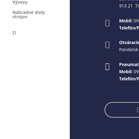
Vývevy
913 21 T
Náhradné diely
strojov
Mobil:
09

Telefón/
Otváraci

Pondelok 
Pneumati

Mobil:
09
Telefón/