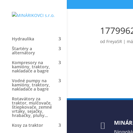
177996
Hydraulika
od
FreyaSR
|
máj
Štartéry a
alternátory
Kompresory na
kamióny, traktory,
nakladače a bagre
Vodné pumpy na
kamióny, traktory,
nakladače a bagre
Rotavátory za
traktor, mulčovače,
štiepkovače, zemné
vrtáky, sejačky,
hrabačky, pluhy…
MINÁRI

Kosy za traktor
Bánovská