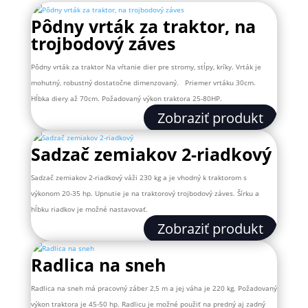
Pôdny vrták za traktor, na
trojbodový záves
Pôdny vrták za traktor Na vŕtanie dier pre stromy, stĺpy, kríky. Vrták je
mohutný, robustný dostatočne dimenzovaný. Priemer vrtáku 30cm.
Hĺbka diery až 70cm. Požadovaný výkon traktora 25-80HP.
Zobraziť produkt
Sadzač zemiakov 2-riadkový
Sadzač zemiakov 2-riadkový váži 230 kg a je vhodný k traktorom s
výkonom 20-35 hp. Upnutie je na traktorový trojbodový záves. Šírku a
hĺbku riadkov je možné nastavovať.
Zobraziť produkt
Radlica na sneh
Radlica na sneh má pracovný záber 2,5 m a jej váha je 220 kg. Požadovaný
výkon traktora je 45-50 hp. Radlicu je možné použiť na predný aj zadný