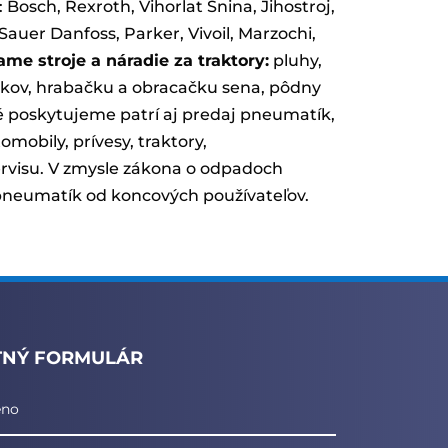
 Bosch, Rexroth, Vihorlat Snina, Jihostroj,
Sauer Danfoss, Parker, Vivoil, Marzochi,
me stroje a náradie za traktory:
pluhy,
iakov, hrabačku a obracačku sena, pôdny
oré poskytujeme patrí aj predaj pneumatík,
obily, prívesy, traktory,
ervisu. V zmysle zákona o odpadoch
neumatík od koncových používateľov.
TNÝ FORMULÁR