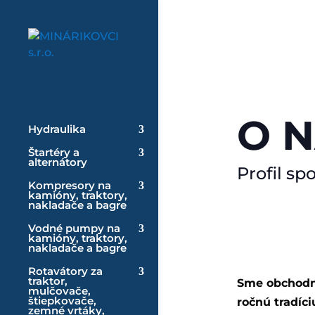
O 
Hydraulika
Štartéry a
alternátory
Profil sp
Kompresory na
kamióny, traktory,
nakladače a bagre
Vodné pumpy na
kamióny, traktory,
nakladače a bagre
Rotavátory za
traktor,
Sme obchodná
mulčovače,
štiepkovače,
ročnú tradíc
zemné vrtáky,