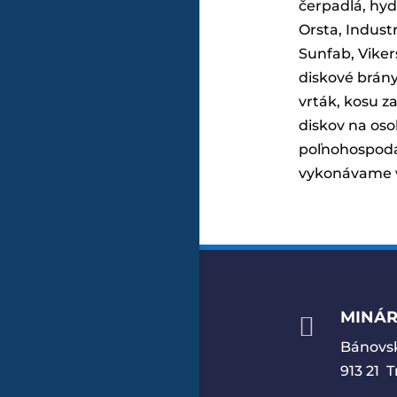
čerpadlá, hydr
Orsta, Indust
Sunfab, Viker
diskové brány
vrták, kosu z
diskov na oso
poľnohospodár
vykonávame v
MINÁRI

Bánovsk
913 21 