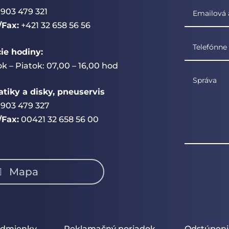
903 479 321
/Fax:
+421 32 658 56 56
ie hodiny:
k – Piatok: 07,00 – 16,00 hod
iky a disky, pneuservis
903 479 327
/Fax:
00421 32 658 56 00
Mapa
odmienky
Reklamačný poriadok
Odstúpeni