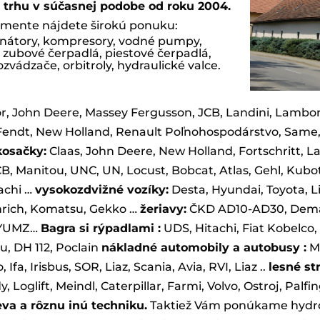
 trhu v súčasnej podobe od roku 2004.
imente nájdete širokú ponuku:
ernátory, kompresory, vodné pumpy,
zubové čerpadlá, piestové čerpadlá,
zvádzače, orbitroly, hydraulické valce.
r, John Deere, Massey Fergusson, JCB, Landini, Lambor
Fendt, New Holland, Renault Poľnohospodárstvo, Same, V
kosačky:
Claas, John Deere, New Holland, Fortschritt, L
B, Manitou, UNC, UN, Locust, Bobcat, Atlas, Gehl, Kubota
achi …
vysokozdvižné vozíky:
Desta, Hyundai, Toyota, Li
inrich, Komatsu, Gekko …
žeriavy:
ČKD AD10-AD30, Demag,
, YUMZ…
Bagra si rýpadlami :
UDS, Hitachi, Fiat Kobelco, 
, DH 112, Poclain
nákladné automobily a autobusy :
Ma
 Ifa, Irisbus, SOR, Liaz, Scania, Avia, RVI, Liaz ..
lesné str
 Loglift, Meindl, Caterpillar, Farmi, Volvo, Ostroj, Palf
eva a rôznu inú techniku.
Taktiež Vám ponúkame hydrom