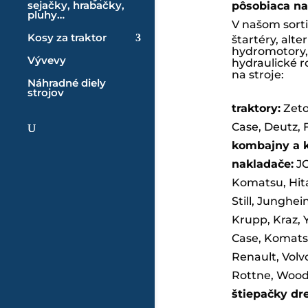
sejačky, hrabačky,
pôsobiaca na
pluhy…
V našom sort
Kosy za traktor
štartéry, alt
hydromotory, 
Vývevy
hydraulické ro
na stroje:
Náhradné diely
strojov
traktory:
Zeto
Case, Deutz, 
kombajny a 
nakladače:
JC
Komatsu, Hit
Still, Junghe
Krupp, Kraz
Case, Komatsu
Renault, Volvo,
Rottne, Woody,
štiepačky dr