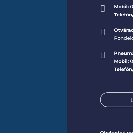

Mobil:
0
Telefón

Otvárac
Pondelo

Pneumat
Mobil:
0
Telefón
Obchodné p