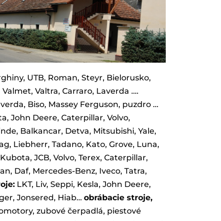
ghiny, UTB, Roman, Steyr, Bielorusko,
almet, Valtra, Carraro, Laverda ….
averda, Biso, Massey Ferguson, puzdro …
, John Deere, Caterpillar, Volvo,
nde, Balkancar, Detva, Mitsubishi, Yale,
 Liebherr, Tadano, Kato, Grove, Luna,
Kubota, JCB, Volvo, Terex, Caterpillar,
n, Daf, Mercedes-Benz, Iveco, Tatra,
oje:
LKT, Liv, Seppi, Kesla, John Deere,
inger, Jonsered, Hiab…
obrábacie stroje,
otory, zubové čerpadlá, piestové