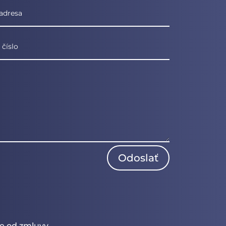
Odoslať
e od zmluvy