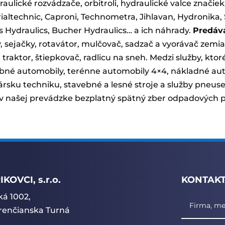
aulické rozvádzače, orbitroli, hydraulické valce značiek:
rialtechnic, Caproni, Technometra, Jihlavan, Hydronika, 
s Hydraulics, Bucher Hydraulics… a ich náhrady.
Predáva
, sejačky, rotavátor, mulčovač, sadzač a vyorávač zem
a traktor, štiepkovač, radlicu na sneh. Medzi služby, kt
bné automobily, terénne automobily 4×4, nákladné autom
sku techniku, stavebné a lesné stroje a služby pneus
 našej prevádzke bezplatný spätný zber odpadových p
KOVCI, s.r.o.
KONTAK
á 1002,
Trenčianska Turná