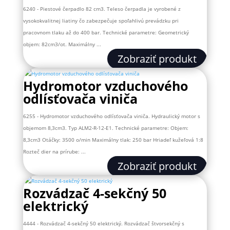
6240 - Piestové čerpadlo 82 cm3. Teleso čerpadla je vyrobené z
vysokokvalitnej liatiny čo zabezpečuje spoľahlivú prevádzku pri
pracovnom tlaku až do 400 bar. Technické parametre: Geometrický
objem: 82cm3/ot. Maximálny ...
Zobraziť produkt
Hydromotor vzduchového
odlísťovača viniča
6255 - Hydromotor vzduchového odlísťovača viniča. Hydraulický motor s
objemom 8,3cm3. Typ ALM2-R-12-E1. Technické parametre: Objem:
8,3cm3 Otáčky: 3500 o/min Maximálny tlak: 250 bar Hriadeľ kužeľová 1:8
Rozteč dier na prírube: ...
Zobraziť produkt
Rozvádzač 4-sekčný 50
elektrický
4444 - Rozvádzač 4-sekčný 50 elektrický. Rozvádzač štvorsekčný s