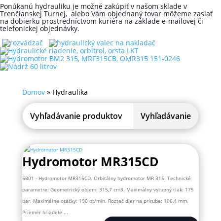
Ponúkanú hydrauliku je možné zakúpiť v našom sklade v
Trenčianskej Turnej, alebo Vám objednaný tovar môžeme zaslať
na dobierku prostredníctvom kuriéra na základe e-mailovej či
telefonickej objednávky.
Domov
»
Hydraulika
Hydromotor MR315CD
5801 - Hydromotor MR315CD. Orbitálny hydromotor MR 315. Technické
parametre: Geometrický objem: 315,7 cm3. Maximálny vstupný tlak: 175
bar. Maximálne otáčky: 190 ot/min. Rozteč dier na prírube: 106,4 mm.
Priemer hriadele ...