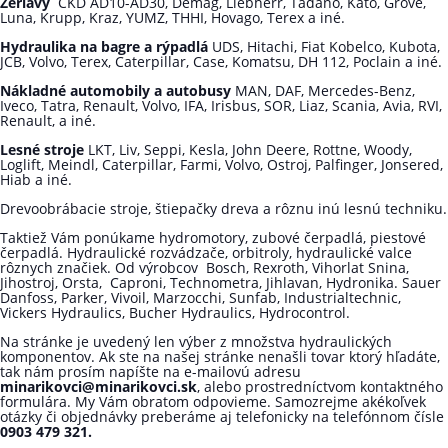
Žeriavy
ČKD AD10-AD30, Demag, Liebherr, Tadano, Kato, Grove,
Luna, Krupp, Kraz, YUMZ, THHI, Hovago, Terex a iné.
Hydraulika na bagre a rýpadlá
UDS, Hitachi, Fiat Kobelco, Kubota,
JCB, Volvo, Terex, Caterpillar, Case, Komatsu, DH 112, Poclain a iné.
Nákladné automobily a autobusy
MAN, DAF, Mercedes-Benz,
Iveco, Tatra, Renault, Volvo, IFA, Irisbus, SOR, Liaz, Scania, Avia, RVI,
Renault, a iné.
Lesné stroje
LKT, Liv, Seppi, Kesla, John Deere, Rottne, Woody,
Loglift, Meindl, Caterpillar, Farmi, Volvo, Ostroj, Palfinger, Jonsered,
Hiab a iné.
Drevoobrábacie stroje, štiepačky dreva a rôznu inú lesnú techniku.
Taktiež Vám ponúkame hydromotory, zubové čerpadlá, piestové
čerpadlá. Hydraulické rozvádzače, orbitroly, hydraulické valce
rôznych značiek. Od výrobcov Bosch, Rexroth, Vihorlat Snina,
Jihostroj, Orsta, Caproni, Technometra, Jihlavan, Hydronika. Sauer
Danfoss, Parker, Vivoil, Marzocchi, Sunfab, Industrialtechnic,
Vickers Hydraulics, Bucher Hydraulics, Hydrocontrol.
Na stránke je uvedený len výber z množstva hydraulických
komponentov. Ak ste na našej stránke nenašli tovar ktorý hľadáte,
tak nám prosím napíšte na e-mailovú adresu
minarikovci@minarikovci.sk
, alebo prostredníctvom kontaktného
formulára. My Vám obratom odpovieme. Samozrejme akékoľvek
otázky či objednávky preberáme aj telefonicky na telefónnom čísle
0903 479 321.