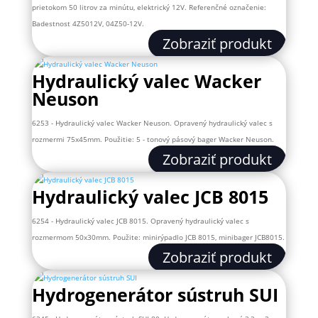
prietokom 50 litrov za minútu, elektrický 12V. Referenčné označenie:
Badestnost 4Z5012V, 04Z50-12V.
Zobraziť produkt
Hydraulický valec Wacker
Neuson
6253 - Hydraulický valec Wacker Neuson. Opravený hydraulický valec s
rozmermi 75x45mm. Použitie: 5 - tonový pásový bager Wacker Neuson.
Zobraziť produkt
Hydraulický valec JCB 8015
6254 - Hydraulický valec JCB 8015. Opravený hydraulický valec s
rozmermom 50x30mm. Použite: minirýpadlo JCB 8015, minibager JCB8015.
Zobraziť produkt
Hydrogenerátor sústruh SUI