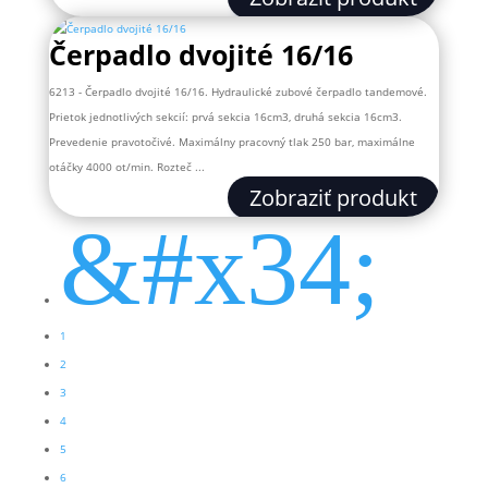
Čerpadlo dvojité 16/16
6213 - Čerpadlo dvojité 16/16. Hydraulické zubové čerpadlo tandemové.
Prietok jednotlivých sekcií: prvá sekcia 16cm3, druhá sekcia 16cm3.
Prevedenie pravotočivé. Maximálny pracovný tlak 250 bar, maximálne
otáčky 4000 ot/min. Rozteč ...
Zobraziť produkt
&#x34;
1
2
3
4
5
6