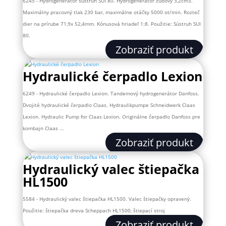
6245 - Hydrogenerátor sústruh SUI 80. Hydrogenerátor zubový 3,2cm3.
Maximálny pracovný tlak 230 bar, maximálne otáčky 5000 ot/min. Rozteč
dier na prírube 71,9x 52,4mm. Kónusová hriadeľ 1:8. Použitie: Sústruh SUI
80.
Zobraziť produkt
Hydraulické čerpadlo Lexion
6249 - Hydraulické čerpadlo Lexion. Tandemový hydrogenerátor Danfoss.
Dvojité hydraulické čerpadlo Claas. Hydraulikpumpe Schneidwerk Claas
Lexion. Hydraulic Pump for Claas Lexion. Originálne čerpadlo Danfoss pre
kombajn Claas ...
Zobraziť produkt
Hydraulický valec štiepačka
HL1500
5584 - Hydraulický valec štiepačka HL1500. Valec štiepačky opravený.
Použitie: štiepačka dreva Scheppach HL1500, štiepací stroj
Zobraziť produkt