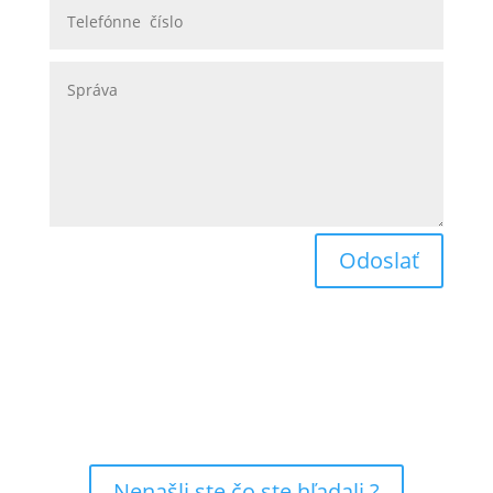
Odoslať
Nenašli ste čo ste hľadali ?