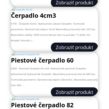
Zobraziť produkt
Čerpadlo 4cm3
6190 - Čerpadlo 4cm3. Hydraulické zubové čerpadlo. Technické
parametre: Geometrický objem: 4cm3 Maximálny pracovný tlak: 250 bar
Maximálne otáčky: 3500 ot/min Rozteč dier na prírube: 71,4x96 mm
Hriadeľ: kónická s ...
Zobraziť produkt
Piestové čerpadlo 60
6268 - Piestové čerpadlo 60 cm3. Hydraulické piestové čerpadlo.
Jednosmerné hydraulické čerpadlo. Maximálny pracovný tlak do 400 bar.
Technické parametre: Geometrický objem: 60cm3/ot. Maximálny pracovný
tlak: 400 ...
Zobraziť produkt
Piestové čerpadlo 82