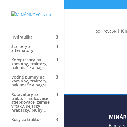
od
FreyaSR
|
jún
Hydraulika
Štartéry a
alternátory
Kompresory na
kamióny, traktory,
nakladače a bagre
Vodné pumpy na
kamióny, traktory,
nakladače a bagre
Rotavátory za
traktor, mulčovače,
štiepkovače, zemné
vrtáky, sejačky,
hrabačky, pluhy…
MINÁRI
Kosy za traktor
Bánovská