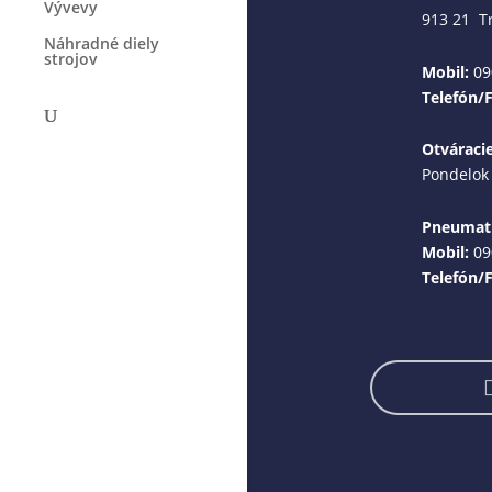
Vývevy
913 21 T
Náhradné diely
strojov
Mobil:
09
Telefón/
Otváraci
Pondelok 
Pneumati
Mobil:
09
Telefón/