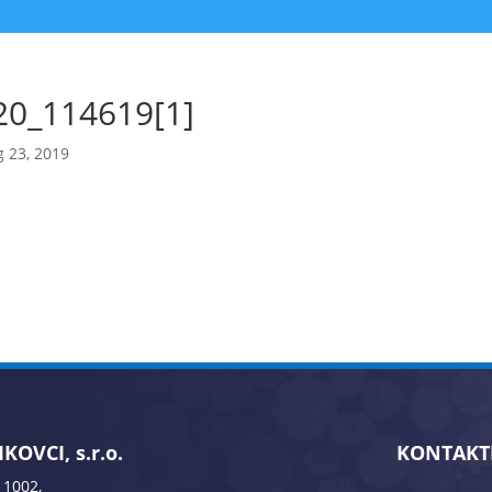
20_114619[1]
 23, 2019
KOVCI, s.r.o.
KONTAKT
 1002,