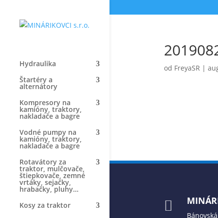
201908
Hydraulika
od
FreyaSR
|
aug
Štartéry a
alternátory
Kompresory na
kamióny, traktory,
nakladače a bagre
Vodné pumpy na
kamióny, traktory,
nakladače a bagre
Rotavátory za
traktor, mulčovače,
štiepkovače, zemné
vrtáky, sejačky,
hrabačky, pluhy…
MINÁRI

Kosy za traktor
Bánovská