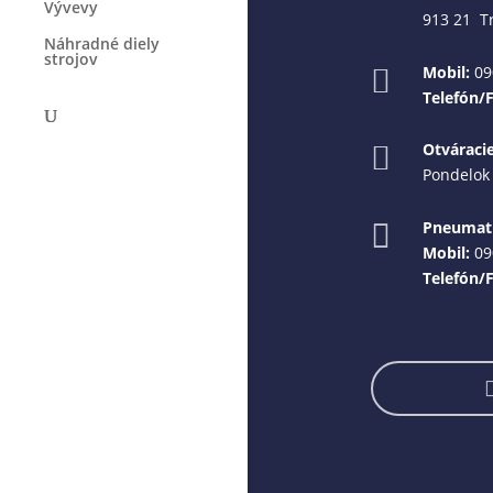
Vývevy
913 21 T
Náhradné diely
strojov
Mobil:
09

Telefón/
Otváraci

Pondelok 
Pneumati

Mobil:
09
Telefón/