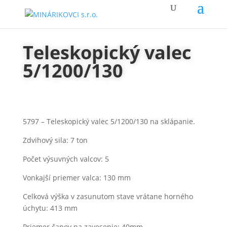
Teleskopický valec
5/1200/130
5797 – Teleskopický valec 5/1200/130 na sklápanie.
Zdvihový sila: 7 ton
Počet výsuvných valcov: 5
Vonkajší priemer valca: 130 mm
Celková výška v zasunutom stave vrátane horného
úchytu: 413 mm
Priemer čapov na zavesenie: 40mm