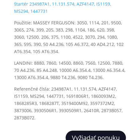
Použitie: MASSEY FERGUSON: 3050, 1114, 201, 9500,
3065, 274. 399, 205, 383, 298, 1104, 186, 620, 398,
3060, 12500. 206, 375, 1100, 4522, 3070, 294, 1080,
365, 595, 390, 50 A4.236, 105 A6.372, 40 AD4.212, 102
AT6.354, 105 AT6.354.
LANDINI: 8880, 7860, 14500, 8860, 7560, 12500, 7880,
70 A4.236, 85 A4.248, 10000 A6.354.4, 13000 A6.354.4,
13000 AT6.354.4, 9880 T4.236, 9080 T4.236.
Referenčné čísla: 234987A1, 11.131.574, AZF4147,
IS1159, MS294, 1447731, 1691806R1, 1860093M2,
1868285R3, 1868287T, 3519400M92, 3597372M2,
3873006, 3930506R1, 3930509R1, 26410R, 2873B057,
2873B072.
Vyžiadať ponuku