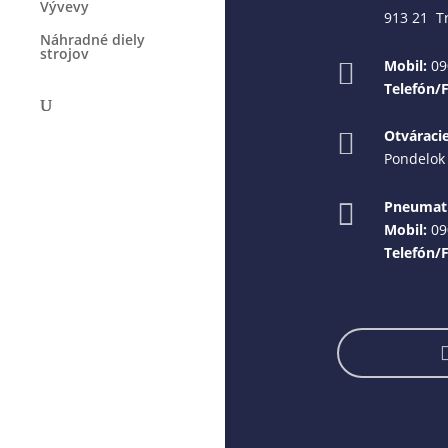
Vývevy
913 21 T
Náhradné diely
strojov
Mobil:
09

Telefón/
Otváraci

Pondelok 
Pneumati

Mobil:
09
Telefón/