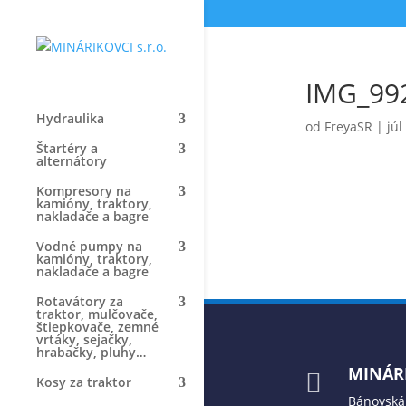
IMG_99
Hydraulika
od
FreyaSR
|
júl
Štartéry a
alternátory
Kompresory na
kamióny, traktory,
nakladače a bagre
Vodné pumpy na
kamióny, traktory,
nakladače a bagre
Rotavátory za
traktor, mulčovače,
štiepkovače, zemné
vrtáky, sejačky,
hrabačky, pluhy…
MINÁRI

Kosy za traktor
Bánovská