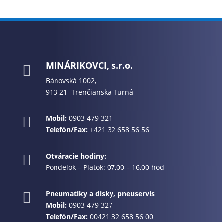
MINÁRIKOVCI, s.r.o.

Bánovská 1002,
913 21 Trenčianska Turná
Mobil:
0903 479 321

Telefón/Fax:
+421 32 658 56 56
Otváracie hodiny:

Pondelok – Piatok: 07,00 – 16,00 hod
Pneumatiky a disky, pneuservis

Mobil:
0903 479 327
Telefón/Fax:
00421 32 658 56 00