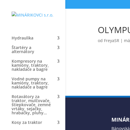
OLYMPU
Hydraulika
od
FreyaSR
|
máj
Štartéry a
alternátory
Kompresory na
kamióny, traktory,
nakladače a bagre
Vodné pumpy na
kamióny, traktory,
nakladače a bagre
Rotavátory za
traktor, mulčovače,
štiepkovače, zemné
vrtáky, sejačky,
hrabačky, pluhy…
MINÁRI
Kosy za traktor
Bánovská