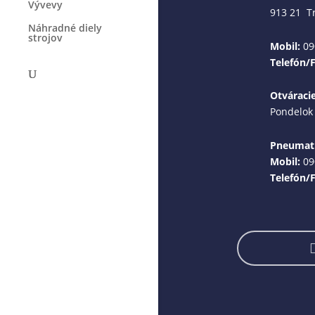
Vývevy
913 21 T
Náhradné diely
strojov
Mobil:
09
Telefón/
Otváraci
Pondelok 
Pneumati
Mobil:
09
Telefón/