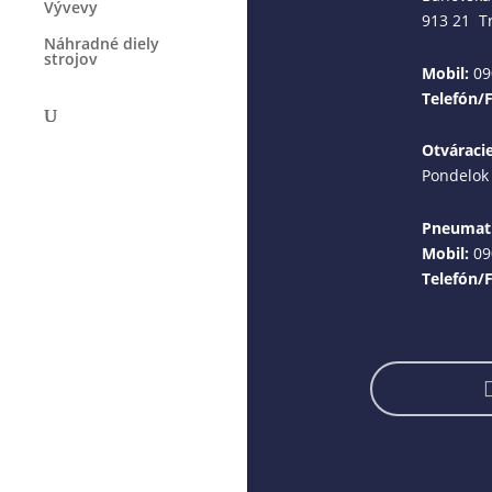
Vývevy
913 21 T
Náhradné diely
strojov
Mobil:
09
Telefón/
Otváraci
Pondelok 
Pneumati
Mobil:
09
Telefón/