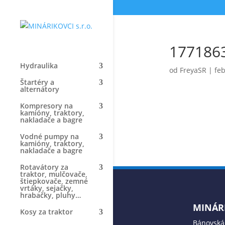
177186
Hydraulika
od
FreyaSR
|
feb
Štartéry a
alternátory
Kompresory na
kamióny, traktory,
nakladače a bagre
Vodné pumpy na
kamióny, traktory,
nakladače a bagre
Rotavátory za
traktor, mulčovače,
štiepkovače, zemné
vrtáky, sejačky,
hrabačky, pluhy…
MINÁRI
Kosy za traktor
Bánovská