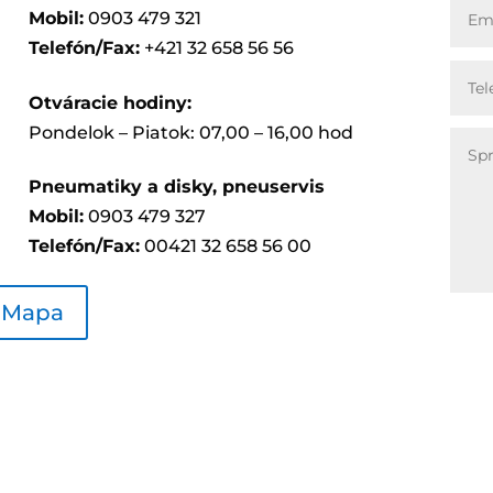
Mobil:
0903 479 321
Telefón/Fax:
+421 32 658 56 56
Otváracie hodiny:
Pondelok – Piatok: 07,00 – 16,00 hod
Pneumatiky a disky, pneuservis
Mobil:
0903 479 327
Telefón/Fax:
00421 32 658 56 00
Mapa
bchodné
Reklamačný
Odst
dmienky
poriadok
zmlu