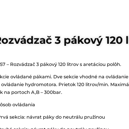
ozvádzač 3 pákový 120 l
57 – Rozvádzač 3 pákový 120 litrov s aretáciou polôh.
kcie ovládané pákami. Dve sekcie vhodné na ovládanie 
 ovládanie hydromotora. Prietok 120 litrov/min. Maximá
ak na portoch A,B – 300bar.
ôsob ovládania
Prvá sekcia: návrat páky do neutrálu pružinou