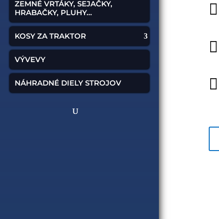
ZEMNÉ VRTÁKY, SEJAČKY,

HRABAČKY, PLUHY…
KOSY ZA TRAKTOR

VÝVEVY

NÁHRADNÉ DIELY STROJOV
O
po