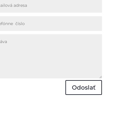
Odoslať
úpenie od
vy