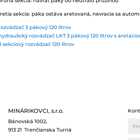
Druhá sekcia: návrat páky do neutrálu pružinou
Tretia sekcia: páka ostáva aretovaná, nevracia sa autom
MINÁRIKOVCI, s.r.o.
Kont
Bánovská 1002,
913 21 Trenčianska Turná