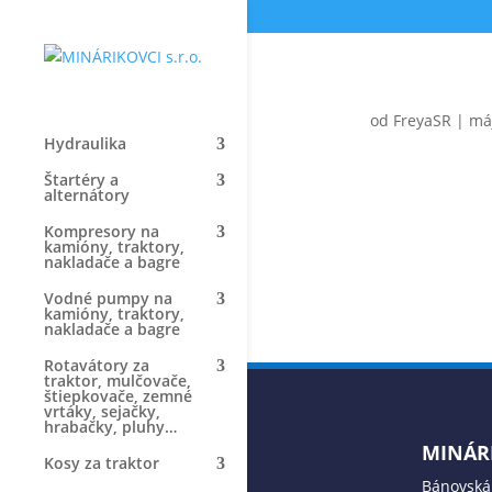
od
FreyaSR
|
máj
Hydraulika
Štartéry a
alternátory
Kompresory na
kamióny, traktory,
nakladače a bagre
Vodné pumpy na
kamióny, traktory,
nakladače a bagre
Rotavátory za
traktor, mulčovače,
štiepkovače, zemné
vrtáky, sejačky,
hrabačky, pluhy…
MINÁRI
Kosy za traktor
Bánovská