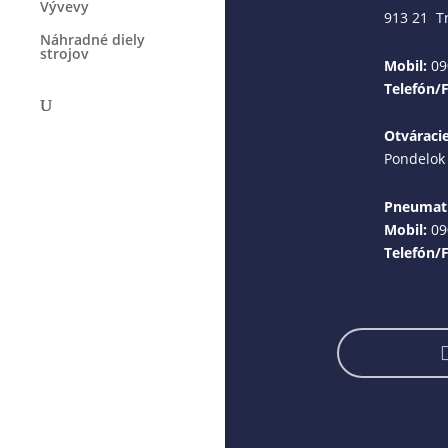
Vývevy
913 21 T
Náhradné diely
strojov
Mobil:
09
Telefón/
Otváraci
Pondelok 
Pneumati
Mobil:
09
Telefón/