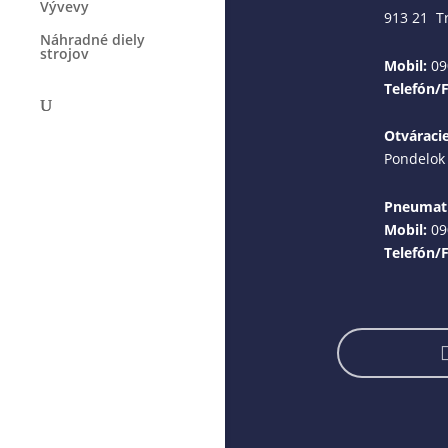
Vývevy
913 21 T
Náhradné diely
strojov
Mobil:
09
Telefón/
Otváraci
Pondelok 
Pneumati
Mobil:
09
Telefón/