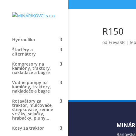
R150
Hydraulika
od
FreyaSR
|
feb
Štartéry a
alternátory
Kompresory na
kamióny, traktory,
nakladače a bagre
Vodné pumpy na
kamióny, traktory,
nakladače a bagre
Rotavátory za
traktor, mulčovače,
štiepkovače, zemné
vrtáky, sejačky,
hrabačky, pluhy…
MINÁRI
Kosy za traktor
Bánovská