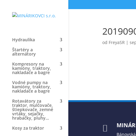
201909
Hydraulika
od
FreyaSR
|
sep
Štartéry a
alternátory
Kompresory na
kamióny, traktory,
nakladače a bagre
Vodné pumpy na
kamióny, traktory,
nakladače a bagre
Rotavátory za
traktor, mulčovače,
štiepkovače, zemné
vrtáky, sejačky,
hrabačky, pluhy…
MINÁRI

Kosy za traktor
Bánovská