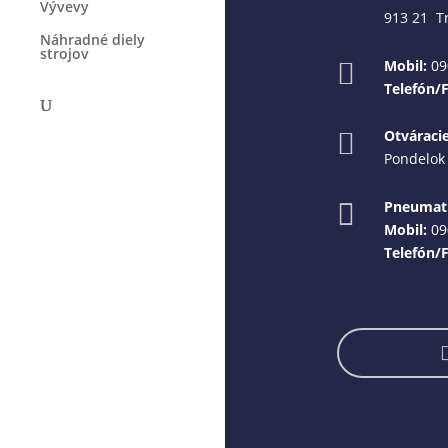
Vývevy
913 21 T
Náhradné diely
strojov
Mobil:
09

Telefón/
Otváraci

Pondelok 
Pneumati

Mobil:
09
Telefón/