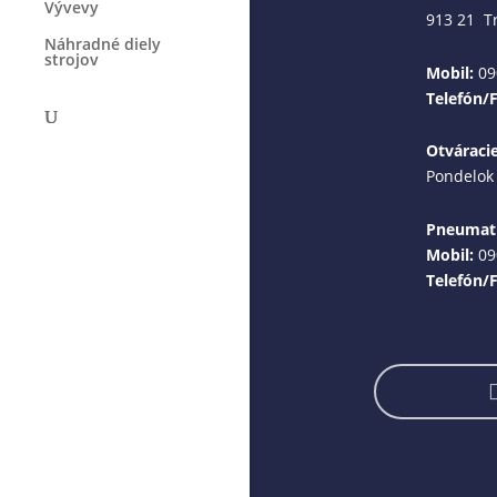
Vývevy
913 21 T
Náhradné diely
strojov
Mobil:
09
Telefón/
Otváraci
Pondelok 
Pneumati
Mobil:
09
Telefón/