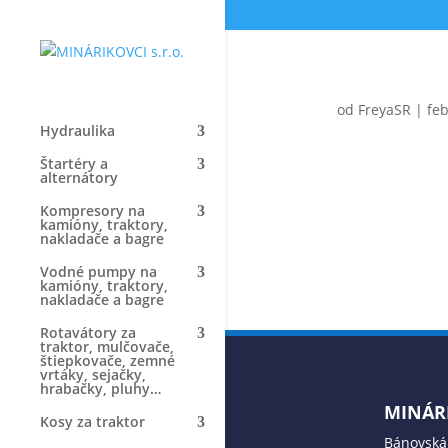
od
FreyaSR
|
feb
Hydraulika
Štartéry a
alternátory
Kompresory na
kamióny, traktory,
nakladače a bagre
Vodné pumpy na
kamióny, traktory,
nakladače a bagre
Rotavátory za
traktor, mulčovače,
štiepkovače, zemné
vrtáky, sejačky,
hrabačky, pluhy…
MINÁRI
Kosy za traktor
Bánovská