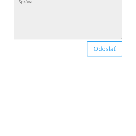
Odoslať
Obchodné podmienky
Reklamačný poriadok
Odstúpenie od zmluvy