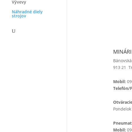
Vývevy
Náhradné diely
strojov
MINÁRIK
Bánovská
913 21 T
Mobil:
09
Telefón/
Otváraci
Pondelok 
Pneumati
Mobil:
09