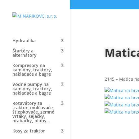
Hydraulika
Matic
Štartéry a
alternátory
Kompresory na
kamióny, traktory,
nakladače a bagre
2145 – Matica na
Vodné pumpy na
kamióny, traktory,
nakladače a bagre
Rotavátory za
traktor, mulčovače,
štiepkovače, zemné
vrtáky, sejačky,
hrabačky, pluhy…
Kosy za traktor