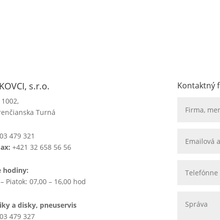
OVCI, s.r.o.
Kontaktný 
 1002,
renčianska Turná
03 479 321
Fax:
+421 32 658 56 56
e hodiny:
– Piatok: 07,00 – 16,00 hod
ky a disky, pneuservis
03 479 327