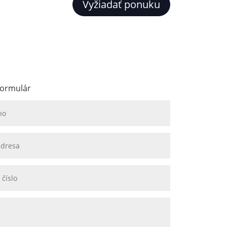
Vyžiadať ponuku
formulár