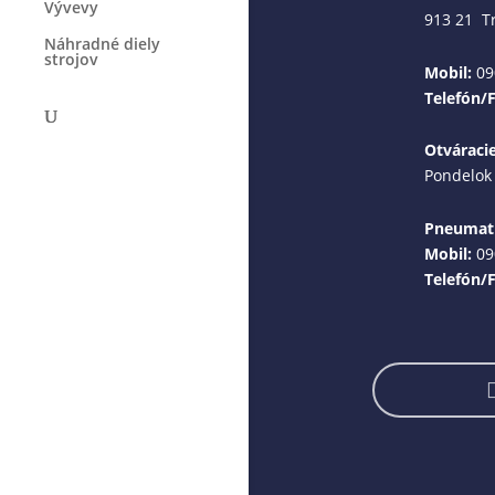
Vývevy
913 21 T
Náhradné diely
strojov
Mobil:
09
Telefón/
Otváraci
Pondelok 
Pneumati
Mobil:
09
Telefón/