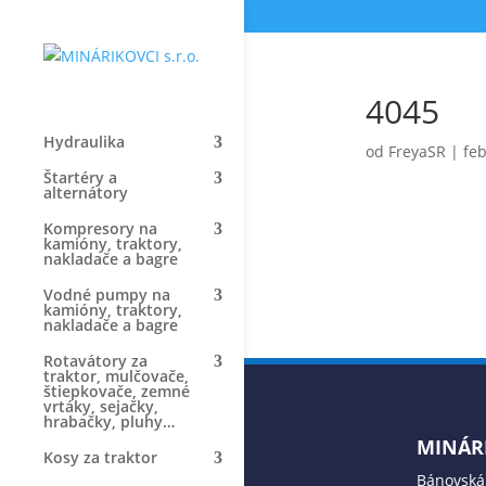
4045
Hydraulika
od
FreyaSR
|
feb
Štartéry a
alternátory
Kompresory na
kamióny, traktory,
nakladače a bagre
Vodné pumpy na
kamióny, traktory,
nakladače a bagre
Rotavátory za
traktor, mulčovače,
štiepkovače, zemné
vrtáky, sejačky,
hrabačky, pluhy…
MINÁRI
Kosy za traktor
Bánovská