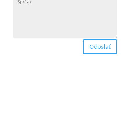
Odoslať
Obchodné podmienky
Reklamačný poriadok
Odstúpenie od zmluvy