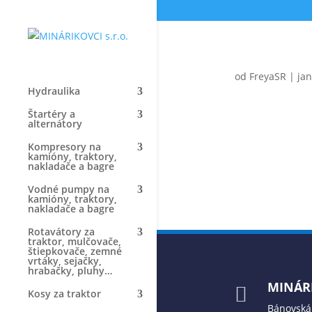
od
FreyaSR
|
jan
Hydraulika
Štartéry a
alternátory
Kompresory na
kamióny, traktory,
nakladače a bagre
Vodné pumpy na
kamióny, traktory,
nakladače a bagre
Rotavátory za
traktor, mulčovače,
štiepkovače, zemné
vrtáky, sejačky,
hrabačky, pluhy…
MINÁRI

Kosy za traktor
Bánovská