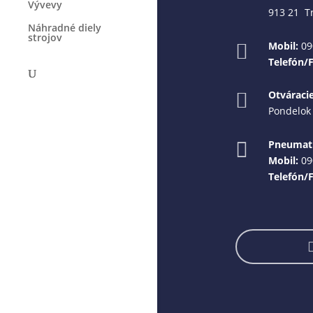
Vývevy
913 21 T
Náhradné diely
strojov
Mobil:
09

Telefón/
Otváraci

Pondelok 
Pneumati

Mobil:
09
Telefón/