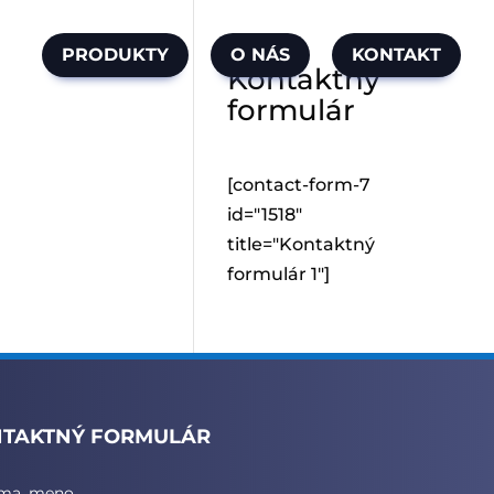
PRODUKTY
O NÁS
KONTAKT
Kontaktný
formulár
[contact-form-7
id="1518"
title="Kontaktný
formulár 1"]
TAKTNÝ FORMULÁR