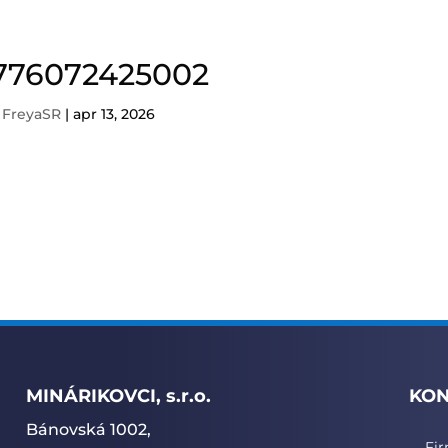
776072425002
d
FreyaSR
|
apr 13, 2026
MINÁRIKOVCI, s.r.o.
KON
Bánovská 1002,