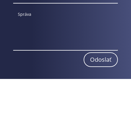
Odoslať
Obchodné podmienky
Reklamačný poriadok
Odstúpenie od zmluvy