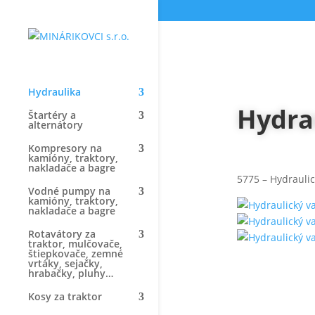
Hydraulika
Hydra
Štartéry a
alternátory
Kompresory na
kamióny, traktory,
nakladače a bagre
5775 – Hydraulic
Vodné pumpy na
kamióny, traktory,
nakladače a bagre
Rotavátory za
traktor, mulčovače,
štiepkovače, zemné
vrtáky, sejačky,
hrabačky, pluhy…
Kosy za traktor