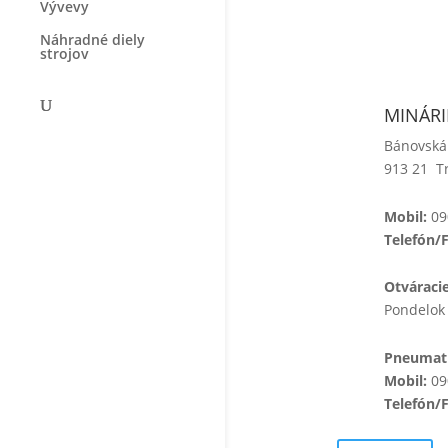
Vývevy
Náhradné diely
strojov
MINÁRIK
Bánovská
913 21 T
Mobil:
09
Telefón/
Otváraci
Pondelok 
Pneumati
Mobil:
09
Telefón/