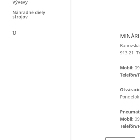
Vývevy
Náhradné diely
strojov
MINÁRIK
Bánovská
913 21 T
Mobil:
09
Telefón/
Otváraci
Pondelok 
Pneumati
Mobil:
09
Telefón/