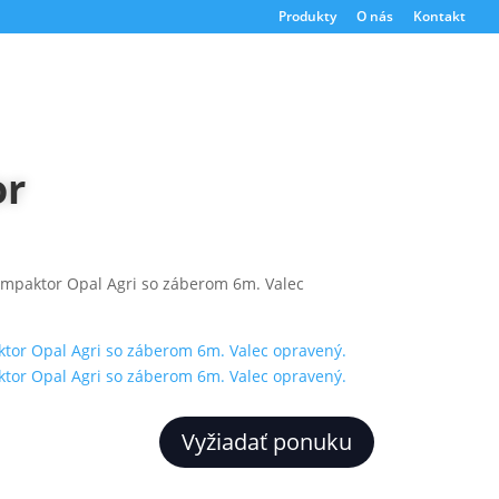
Produkty
O nás
Kontakt
or
kompaktor Opal Agri so záberom 6m. Valec
Vyžiadať ponuku