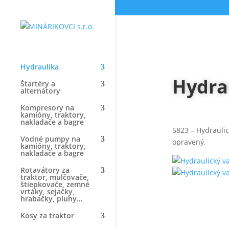
Hydraulika
Hydra
Štartéry a
alternátory
Kompresory na
kamióny, traktory,
nakladače a bagre
5823 – Hydrauli
Vodné pumpy na
opravený.
kamióny, traktory,
nakladače a bagre
Rotavátory za
traktor, mulčovače,
štiepkovače, zemné
vrtáky, sejačky,
hrabačky, pluhy…
Kosy za traktor