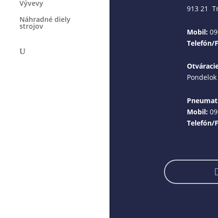
Vývevy
913 21 T
Náhradné diely
strojov
Mobil:
09
Telefón/
Otváraci
Pondelok 
Pneumati
Mobil:
09
Telefón/