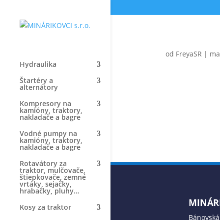
od
FreyaSR
|
ma
Hydraulika
Štartéry a
alternátory
Kompresory na
kamióny, traktory,
nakladače a bagre
Vodné pumpy na
kamióny, traktory,
nakladače a bagre
Rotavátory za
traktor, mulčovače,
štiepkovače, zemné
vrtáky, sejačky,
hrabačky, pluhy…
MINÁRI
Kosy za traktor
Bánovská