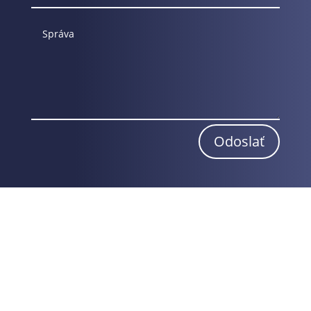
Odoslať
Obchodné podmienky
Reklamačný poriadok
Odstúpenie od zmluvy