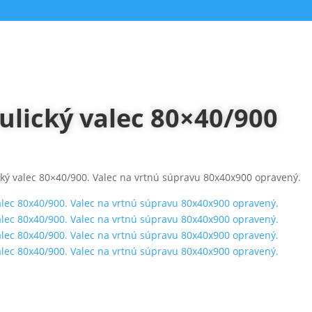
ulický valec 80×40/900
cký valec 80×40/900. Valec na vrtnú súpravu 80x40x900 opravený.