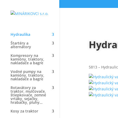
Hydraulika
Hydra
Štartéry a
alternátory
Kompresory na
kamióny, traktory,
nakladače a bagre
5813 – Hydrauli
Vodné pumpy na
kamióny, traktory,
nakladače a bagre
Rotavátory za
traktor, mulčovače,
štiepkovače, zemné
vrtáky, sejačky,
hrabačky, pluhy…
Kosy za traktor