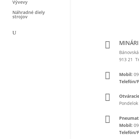
Vývevy
Náhradné diely
strojov
MINÁRIK

Bánovská
913 21 T

Mobil:
09
Telefón/

Otváraci
Pondelok 

Pneumati
Mobil:
09
Telefón/