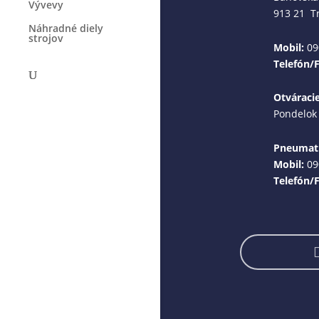
Vývevy
913 21 T
Náhradné diely
strojov
Mobil:
09
Telefón/
Otváraci
Pondelok 
Pneumati
Mobil:
09
Telefón/