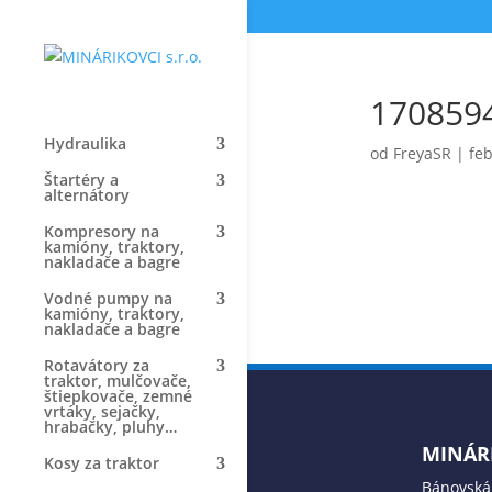
170859
Hydraulika
od
FreyaSR
|
feb
Štartéry a
alternátory
Kompresory na
kamióny, traktory,
nakladače a bagre
Vodné pumpy na
kamióny, traktory,
nakladače a bagre
Rotavátory za
traktor, mulčovače,
štiepkovače, zemné
vrtáky, sejačky,
hrabačky, pluhy…
MINÁRI
Kosy za traktor
Bánovská