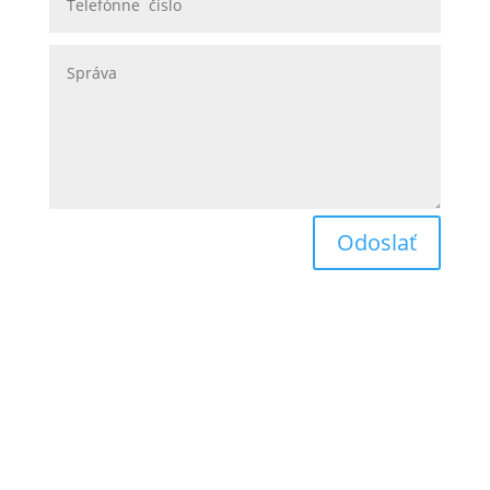
Odoslať
Obchodné podmienky
Reklamačný poriadok
Odstúpenie od zmluvy