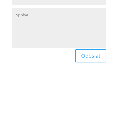
Odoslať
Obchodné podmienky
Reklamačný poriadok
Odstúpenie od zmluvy