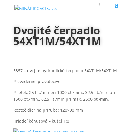
Dvojité čerpadlo
54XT1M/54XT1M
5357 – dvojité hydraulické čerpadlo 54XT1M/54XT1M.
Prevedenie: pravotočivé
Prietok: 25 lit./min pri 1000 ot./min., 32,5 lit./min pri
1500 ot./min., 62,5 lit./min pri max. 2500 ot./min.
Rozteč dier na prírube: 128×98 mm
Hriadeľ kónusová – kužel 1:8