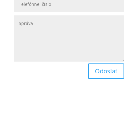
Odoslať
Obchodné podmienky
Reklamačný poriadok
Odstúpenie od zmluvy