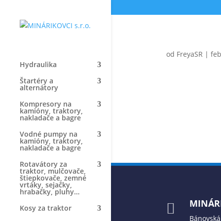
od
FreyaSR
|
feb
Hydraulika
Štartéry a
alternátory
Kompresory na
kamióny, traktory,
nakladače a bagre
Vodné pumpy na
kamióny, traktory,
nakladače a bagre
Rotavátory za
traktor, mulčovače,
štiepkovače, zemné
vrtáky, sejačky,
hrabačky, pluhy…
MINÁRI

Kosy za traktor
Bánovská