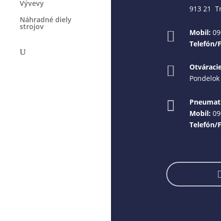
Vývevy
913 21 T
Náhradné diely
strojov
Mobil:
09

Telefón/
Otváraci

Pondelok 
Pneumati

Mobil:
09
Telefón/