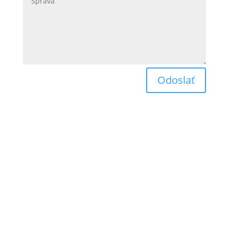
Odoslať
Obchodné podmienky
Reklamačný poriadok
Odstúpenie od zmluvy