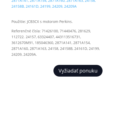
Použitie: JCB3CX s motorom Perkins.
Referenčné čísla: 71426100, 71440476, 281629,
112722. 24157, 63324407, 443113516731,
3612670M91, 185046360, 2871A141, 2871A154,
2871A160, 2871A163, 24158, 24158B, 24161D, 24199,
24209, 24209A.
Vyžiadať ponuku