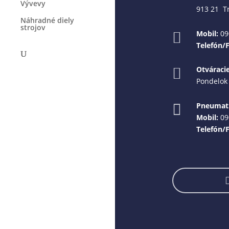
Vývevy
913 21 T
Náhradné diely
strojov
Mobil:
09

Telefón/
Otváraci

Pondelok 
Pneumati

Mobil:
09
Telefón/