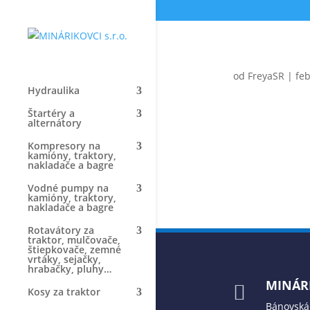
od
FreyaSR
|
feb
Hydraulika
Štartéry a
alternátory
Kompresory na
kamióny, traktory,
nakladače a bagre
Vodné pumpy na
kamióny, traktory,
nakladače a bagre
Rotavátory za
traktor, mulčovače,
štiepkovače, zemné
vrtáky, sejačky,
hrabačky, pluhy…
MINÁRI

Kosy za traktor
Bánovská