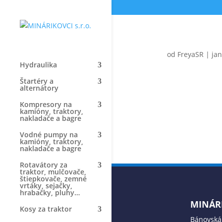
od
FreyaSR
|
jan
Hydraulika
Štartéry a
alternátory
Kompresory na
kamióny, traktory,
nakladače a bagre
Vodné pumpy na
kamióny, traktory,
nakladače a bagre
Rotavátory za
traktor, mulčovače,
štiepkovače, zemné
vrtáky, sejačky,
hrabačky, pluhy…
MINÁRI
Kosy za traktor
Bánovská