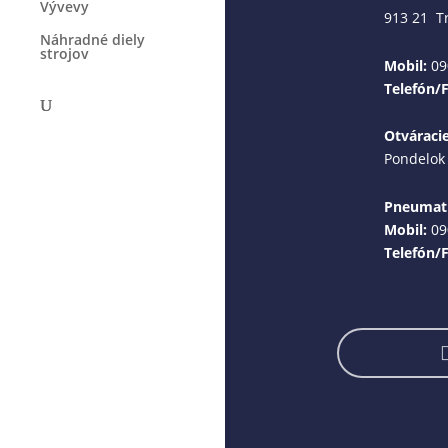
Vývevy
913 21 T
Náhradné diely
strojov
Mobil:
09
Telefón/
Otváraci
Pondelok 
Pneumati
Mobil:
09
Telefón/