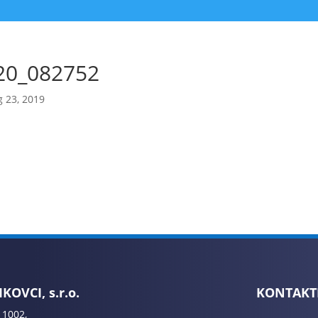
20_082752
 23, 2019
KOVCI, s.r.o.
KONTAKT
 1002,