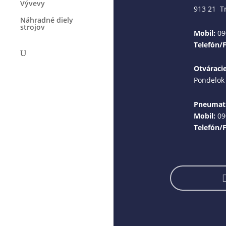
Vývevy
913 21 T
Náhradné diely
strojov
Mobil:
09
Telefón/
Otváraci
Pondelok 
Pneumati
Mobil:
09
Telefón/