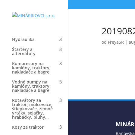
201908
Hydraulika
od
FreyaSR
|
aug
Štartéry a
alternátory
Kompresory na
kamióny, traktory,
nakladače a bagre
Vodné pumpy na
kamióny, traktory,
nakladače a bagre
Rotavátory za
traktor, mulčovače,
štiepkovače, zemné
vrtáky, sejačky,
hrabačky, pluhy…
MINÁRI
Kosy za traktor
Bánovská