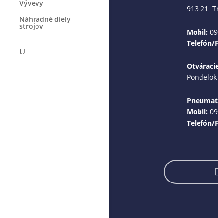
Vývevy
913 21 T
Náhradné diely
strojov
Mobil:
09
Telefón/
Otváraci
Pondelok 
Pneumati
Mobil:
09
Telefón/