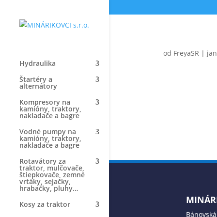
od
FreyaSR
|
jan
Hydraulika
Štartéry a
alternátory
Kompresory na
kamióny, traktory,
nakladače a bagre
Vodné pumpy na
kamióny, traktory,
nakladače a bagre
Rotavátory za
traktor, mulčovače,
štiepkovače, zemné
vrtáky, sejačky,
hrabačky, pluhy…
MINÁRI
Kosy za traktor
Bánovská