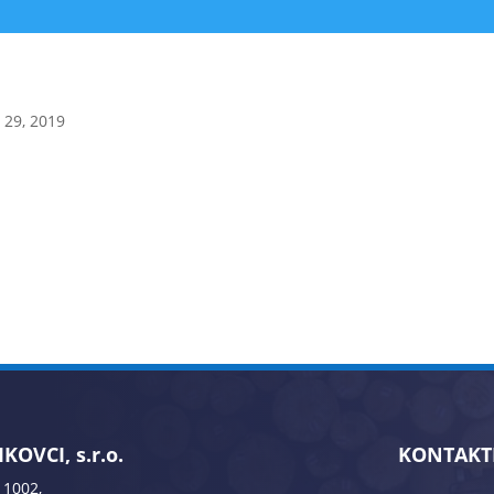
 29, 2019
KOVCI, s.r.o.
KONTAKT
 1002,