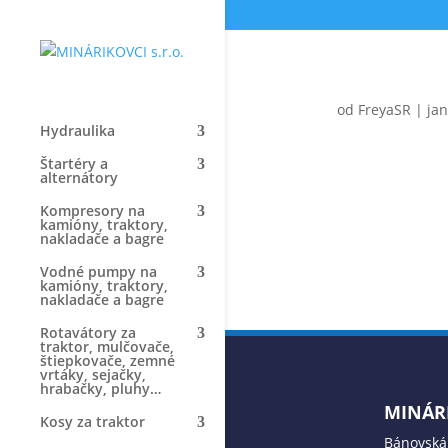
od
FreyaSR
|
jan
Hydraulika
Štartéry a
alternátory
Kompresory na
kamióny, traktory,
nakladače a bagre
Vodné pumpy na
kamióny, traktory,
nakladače a bagre
Rotavátory za
traktor, mulčovače,
štiepkovače, zemné
vrtáky, sejačky,
hrabačky, pluhy…
MINÁRI
Kosy za traktor
Bánovská