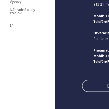
Vývevy
913 21 T
Náhradné diely
strojov
Mobil:
09
Telefón/
Otváraci
Pondelok 
Pneumati
Mobil:
09
Telefón/