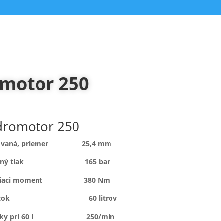
motor 250
dromotor 250
ážkovaná, priemer 25,4 mm
vstupný tlak 165 bar
krútiaci moment 380 Nm
y prietok 60 litrov
otáčky pri 60 l 250/min