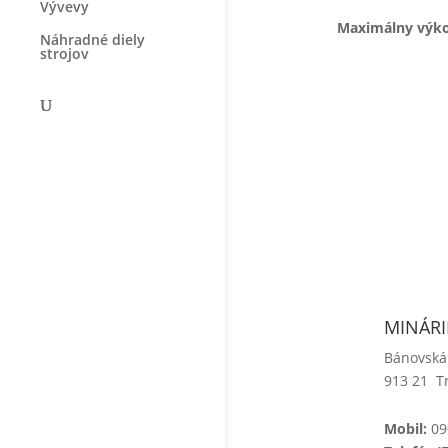
Vývevy
Maximál
Náhradné diely
strojov
MINÁRIK
Bánovská
913 21 T
Mobil:
09