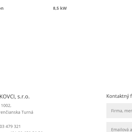
ny výkon 8,5 kW
OVCI, s.r.o.
Kontaktný 
 1002,
renčianska Turná
03 479 321