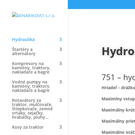
Hydraulika
Hydro
Štartéry a
alternátory
Kompresory na
kamióny, traktory,
nakladače a bagre
751 – hy
Vodné pumpy na
kamióny, traktory,
Hriadeľ – dr
nakladače a bagre
Maximlny 
Rotavátory za
traktor, mulčovače,
štiepkovače, zemné
Maximálny 
vrtáky, sejačky,
hrabačky, pluhy…
Maximáln
Kosy za traktor
Maximálne 