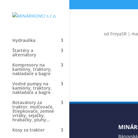
od
FreyaSR
|
ma
Hydraulika
Štartéry a
alternátory
Kompresory na
kamióny, traktory,
nakladače a bagre
Vodné pumpy na
kamióny, traktory,
nakladače a bagre
Rotavátory za
traktor, mulčovače,
štiepkovače, zemné
vrtáky, sejačky,
hrabačky, pluhy…
MINÁRI
Kosy za traktor
Bánovská