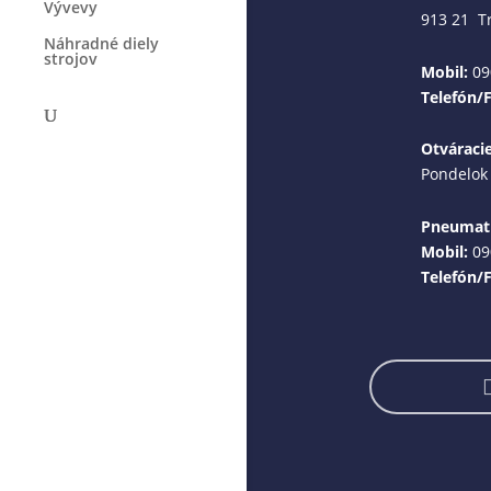
Vývevy
913 21 T
Náhradné diely
strojov
Mobil:
09
Telefón/
Otváraci
Pondelok 
Pneumati
Mobil:
09
Telefón/