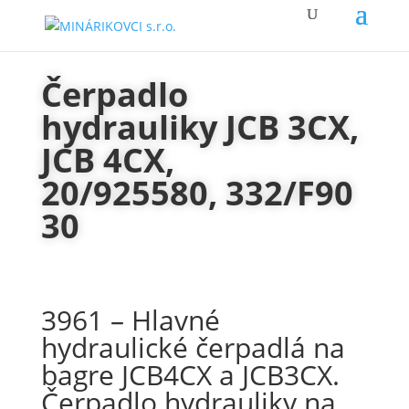
Čerpadlo
hydrauliky JCB 3CX,
JCB 4CX,
20/925580, 332/F90
30
3961 – Hlavné
hydraulické čerpadlá na
bagre JCB4CX a JCB3CX.
Čerpadlo hydrauliky na