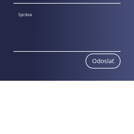
Odoslať
Obchodné podmienky
Reklamačný poriadok
Odstúpenie od zmluvy