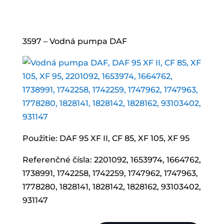
3597 – Vodná pumpa DAF
Použitie: DAF 95 XF II, CF 85, XF 105, XF 95
Referenčné čísla: 2201092, 1653974, 1664762,
1738991, 1742258, 1742259, 1747962, 1747963,
1778280, 1828141, 1828142, 1828162, 93103402,
931147