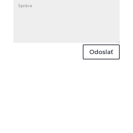
Odoslať
Obchodné podmienky
Reklamačný poriadok
Odstúpenie od zmluvy