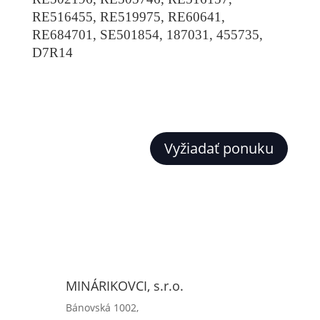
RE516455, RE519975, RE60641,
RE684701, SE501854, 187031, 455735,
D7R14
Vyžiadať ponuku
MINÁRIKOVCI, s.r.o.
Bánovská 1002,