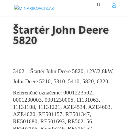
Štartér John Deere
5820
3402 – Štartér John Deere 5820, 12V/2,8kW,
John Deere 5210, 5310, 5410, 5820, 6320
Referenčné označenie: 0001223502,
0001230003, 0001230005, 11131063,
11131108, 11131221, AZE4534, AZE4603,
AZE4620, RE501157, RE501347,
RE501680, RE501693, RE502156,
RE502196, RE505746, RE516157,