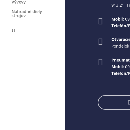
Vývevy
913 21 T
Náhradné diely
strojov
Mobil:
09

Telefón/
Otváraci

Pondelok 
Pneumati

Mobil:
09
Telefón/