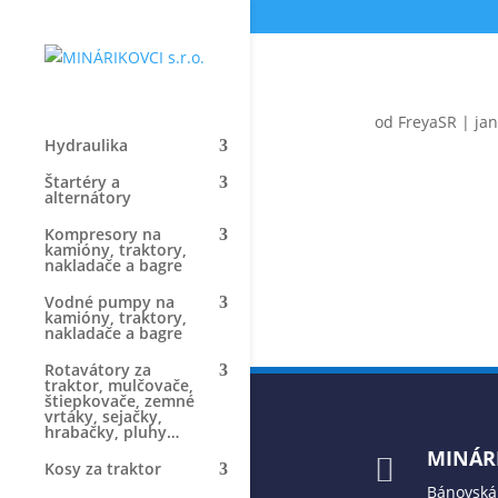
od
FreyaSR
|
jan
Hydraulika
Štartéry a
alternátory
Kompresory na
kamióny, traktory,
nakladače a bagre
Vodné pumpy na
kamióny, traktory,
nakladače a bagre
Rotavátory za
traktor, mulčovače,
štiepkovače, zemné
vrtáky, sejačky,
hrabačky, pluhy…
MINÁRI

Kosy za traktor
Bánovská