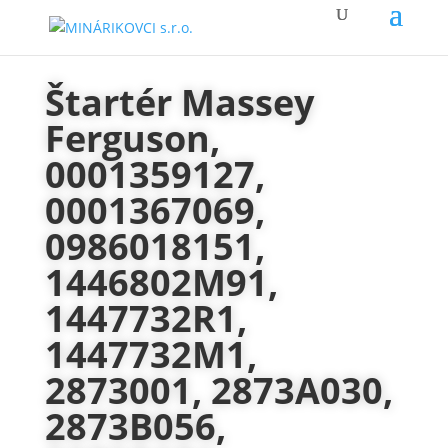
Štartér Massey
Ferguson,
0001359127,
0001367069,
0986018151,
1446802M91,
1447732R1,
1447732M1,
2873001, 2873A030,
2873B056,