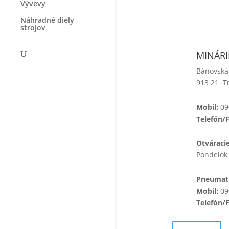
Vývevy
Náhradné diely
strojov
MINÁRIK
Bánovská
913 21 T
Mobil:
09
Telefón/
Otváraci
Pondelok 
Pneumati
Mobil:
09
Telefón/