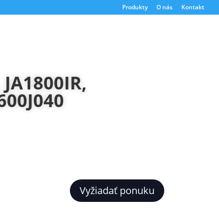
Produkty
O nás
Kontakt
 JA1800IR,
600J040
Vyžiadať ponuku