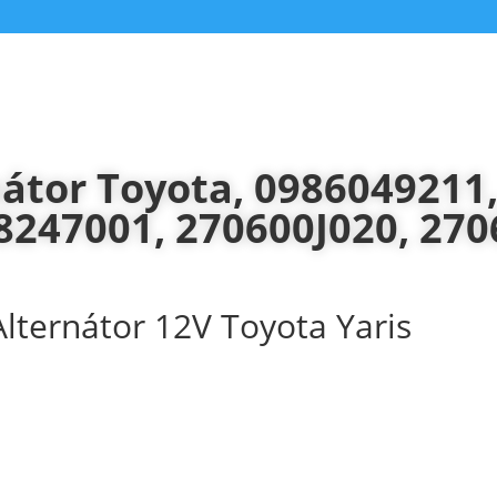
átor Toyota, 0986049211,
8247001, 270600J020, 270
Alternátor 12V Toyota Yaris