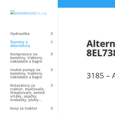
Hydraulika
Altern
Štartéry a
alternátory
8EL73
Kompresory na
kamióny, traktory,
nakladače a bagre
Vodné pumpy na
3185 – 
kamióny, traktory,
nakladače a bagre
Rotavátory za
traktor, mulčovače,
štiepkovače, zemné
vrtáky, sejačky,
hrabačky, pluhy…
Kosy za traktor